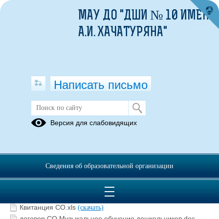
МАУ ДО "ДШИ № 10 ИМЕНИ
А.И. ХАЧАТУРЯНА"
Написать письмо
Документы
Версия для слабовидящих
11.09.2019
Сведения об образовательной организации
Приказ Платные услуги № 516 от 26.08.2019 с
01.09.2019.docx
(скачать)
Приложение к приказу № 516.xlsx
(скачать)
Квитанция СО.xls
(скачать)
договор СО Музыкальное обучение дошкольников.doc