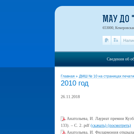
МАУ ДО 
653000, Кемеровская 
Напи
Сведения об о
Главная
»
ДМШ № 10 на страницах печат
2010 год
26.11.2018
Анатольева, И. Лауреат премии Кузб
133). – С. 2..pdf
(скачать)
(посмотреть)
Анатольева, И. Филармония открыла 