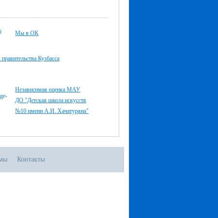
Мы в ОК
правительства Кузбасса
Независимая оценка МАУ
ДО "Детская школа искусств
№10 имени А.И. Хачатуряна"
мы
Контакты