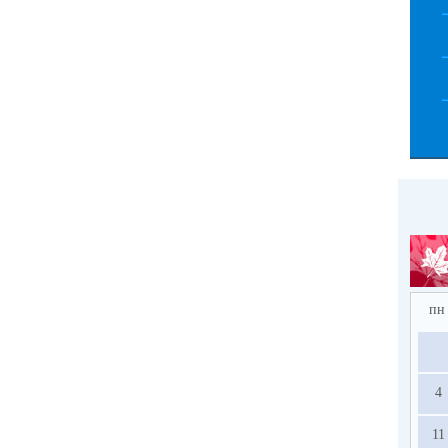
пн
4
11