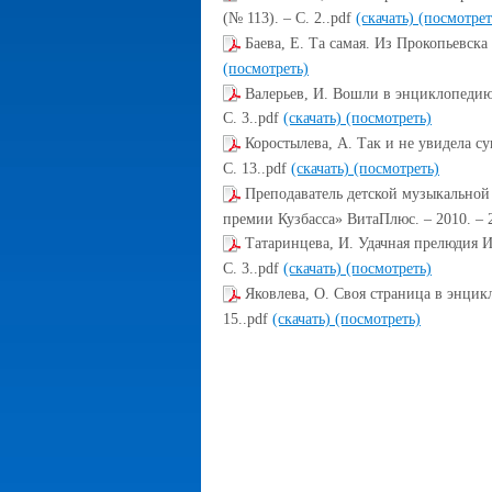
(№ 113). – С. 2..pdf
(скачать)
(посмотрет
Баева, Е. Та самая. Из Прокопьевска 
(посмотреть)
Валерьев, И. Вошли в энциклопедию 
С. 3..pdf
(скачать)
(посмотреть)
Коростылева, А. Так и не увидела су
С. 13..pdf
(скачать)
(посмотреть)
Преподаватель детской музыкальной
премии Кузбасса» ВитаПлюс. – 2010. – 2
Татаринцева, И. Удачная прелюдия И.
С. 3..pdf
(скачать)
(посмотреть)
Яковлева, О. Своя страница в энцикл
15..pdf
(скачать)
(посмотреть)