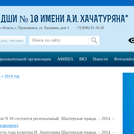
"ДШИ № 10 ИМЕНИ А.И. ХАЧАТУРЯНА"
область, г. Прокопьевск, ул. Калинина, дом 1
+7(3846) 61-16-28
сать письмо
бразовательной организации
АФИША
ВКЗ
Новости
Фотоальбо
и
»
2014 год
ле N 10 состоится региональный .Шахтерская правда. – 2014. –
осмотреть)
сть года культуры И. Анатольева Шахтерская правда. – 2014. –