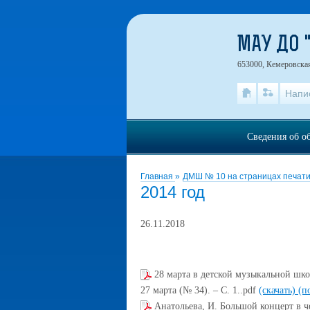
МАУ ДО 
653000, Кемеровская 
Напи
Сведения об о
Главная
»
ДМШ № 10 на страницах печат
2014 год
26.11.2018
28 марта в детской музыкальной шко
27 марта (№ 34). – С. 1..pdf
(скачать)
(п
Анатольева, И. Большой концерт в че