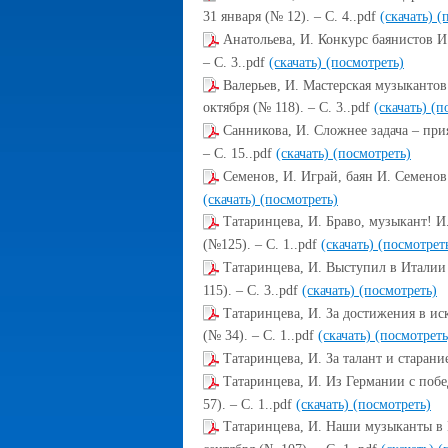
31 января (№ 12). – С. 4..pdf
(скачать)
(
Анатольева, И. Конкурс баянистов И.
– С. 3..pdf
(скачать)
(посмотреть)
Валерьев, И. Мастерская музыкантов 
октября (№ 118). – С. 3..pdf
(скачать)
(п
Санникова, И. Сложнее задача – прия
– С. 15..pdf
(скачать)
(посмотреть)
Семенов, И. Играй, баян И. Семенов 
(скачать)
(посмотреть)
Татаринцева, И. Браво, музыкант! И.
(№125). – С. 1..pdf
(скачать)
(посмотрет
Татаринцева, И. Выступил в Италии 
115). – С. 3..pdf
(скачать)
(посмотреть)
Татаринцева, И. За достижения в иск
(№ 34). – С. 1..pdf
(скачать)
(посмотреть
Татаринцева, И. За талант и старани
Татаринцева, И. Из Германии с побе
57). – С. 1..pdf
(скачать)
(посмотреть)
Татаринцева, И. Наши музыканты в И