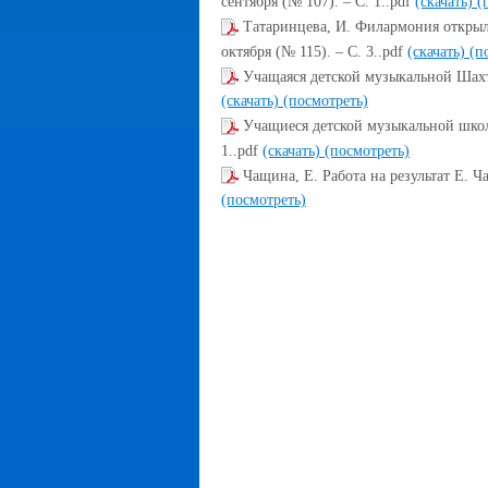
сентября (№ 107). – С. 1..pdf
(скачать)
(
Татаринцева, И. Филармония открыла
октября (№ 115). – С. 3..pdf
(скачать)
(п
Учащаяся детской музыкальной Шахтер
(скачать)
(посмотреть)
Учащиеся детской музыкальной школы
1..pdf
(скачать)
(посмотреть)
Чащина, Е. Работа на результат Е. Ча
(посмотреть)