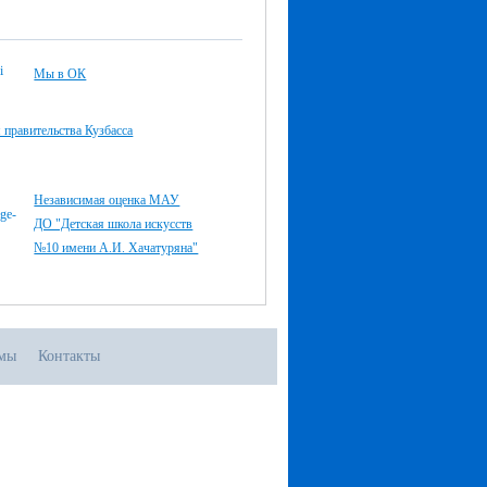
Мы в ОК
правительства Кузбасса
Независимая оценка МАУ
ДО "Детская школа искусств
№10 имени А.И. Хачатуряна"
мы
Контакты