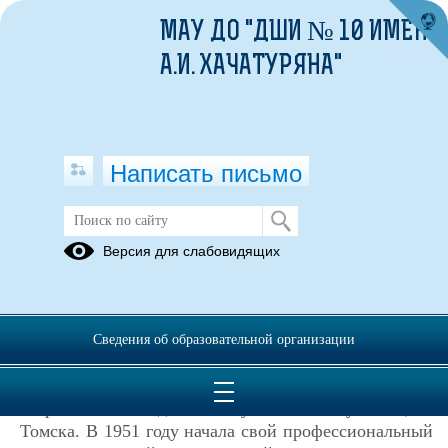
МАУ ДО "ДШИ № 10 ИМЕНИ
А.И. ХАЧАТУРЯНА"
Написать письмо
Рябинина Нина Николаевна
Версия для слабовидящих
26.11.2018
Рябинина Нина Николаевна родилась 31
декабря 1927 года в г. Прокопьевске. В 1951
Сведения об образовательной организации
окончила вокальное отделение Кемеровского
музыкального училища. Позднее заочно училась на
теоретическом отделении музыкального училища г.
Томска. В 1951 году начала свой профессиональный