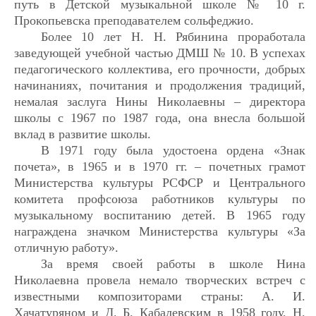
путь в Детской музыкальной школе № 10 г.
Прокопьевска преподавателем сольфеджио.
Более 10 лет Н. Н. Рябинина проработала
заведующей учебной частью ДМШ № 10. В успехах
педагогического коллектива, его прочности, добрых
начинаниях, почитания и продолжения традиций,
немалая заслуга Нины Никола
евны – директора
школы с 1967 по 1987 года, она внесла большой
вклад в развитие школы.
В 1971 году была удостоена ордена «Знак
почета», в 1965 и в 1970 гг. – почетных грамот
Министерства культуры РСФСР и Центрального
комитета профсоюза работников культуры по
музыкальному воспитанию детей. В 1965 году
награждена значком Министерства культуры «За
отличную работу».
За время своей р
аботы в школе Нина
Николаевна провела немало творческих встреч с
известными композиторами страны: А. И.
Хачатуряном и Д. Б. Кабалевским в 1958 году, Н.