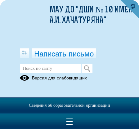
МАУ ДО "ДШИ № 10 ИМЕНИ
А.И. ХАЧАТУРЯНА"
Написать письмо
Сведения о доходах, расходах, об
Версия для слабовидящих
имуществе и обязательствах
имущественного характера
05.07.2023
Сведения об образовательной организации