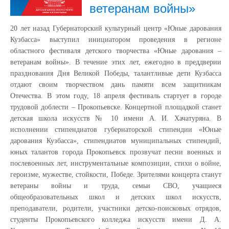
ветеранам войны»
20 лет назад Губернаторский культурный центр «Юные дарования
Кузбасса» выступил инициатором проведения в регионе
областного фестиваля детского творчества «Юные дарования –
ветеранам войны». В течение этих лет, ежегодно в преддверии
празднования Дня Великой Победы, талантливые дети Кузбасса
отдают своим творчеством дань памяти всем защитникам
Отечества. В этом году, 18 апреля фестиваль стартует в городе
трудовой доблести – Прокопьевске. Концертной площадкой станет
детская школа искусств № 10 имени А. И. Хачатуряна. В
исполнении стипендиатов губернаторской стипендии «Юные
дарования Кузбасса», стипендиатов муниципальных стипендий,
юных талантов города Прокопьевск прозвучат песни военных и
послевоенных лет, инструментальные композиции, стихи о войне,
героизме, мужестве, стойкости, Победе. Зрителями концерта станут
ветераны войны и труда, семьи СВО, учащиеся
общеобразовательных школ и детских школ искусств,
преподаватели, родители, участники детско-поисковых отрядов,
студенты Прокопьевского колледжа искусств имени Д. А.